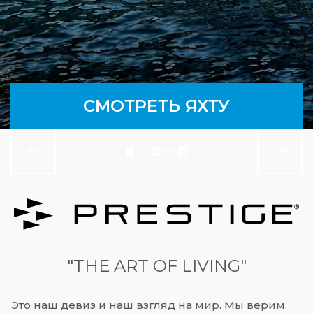
СМОТРЕТЬ ЯХТУ
СМОТРЕТЬ ЯХТУ
СМОТРЕТЬ ЯХТУ
"THE ART OF LIVING"
Это наш девиз и наш взгляд на мир. Мы верим,